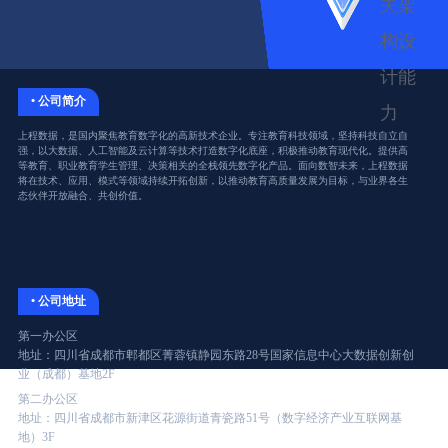
关架
构设
计能
• 公司简介
力
上程数据，是国内聚焦教育数字化的高新技术企业。专注教育科技领域，坚持科技自立自
强，以大数据、人工智能及云计算等技术打造数字化底座，积极推动教育现代化。提供高
等教育、职业教育学生管理、决策相关的全栈领先数字化产品。面向数智未来，上程数据
将在技术、应用、模式等领域持续开拓创新，以推动教育高质量发展为目标，与业界各生
态伙伴开放融合、共创价值。
• 公司地址
第一办公区
地址：四川省成都市郫都区菁蓉镇静园东路28号国家信息中心大数据创新创
业（成都）基地2F
第二办公区
地址：四川省成都市新津区花源街道青瓷路51号（数字经济产业互联网基
地）3F