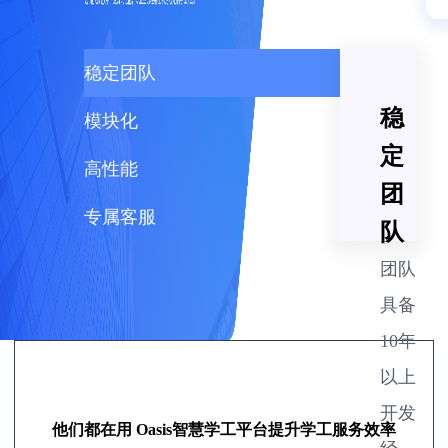
稳定团队
稳
模块化
定
高性能
团
专属客服
队
团队
具备
10年
以上
开发
他们都在用 Oasis智慧学工平台提升学工服务效率