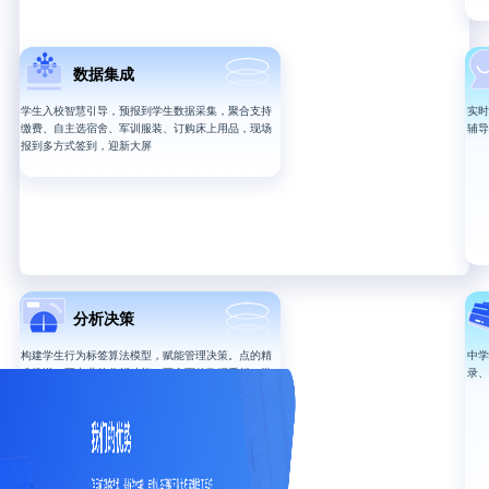
数据集成
学生入校智慧引导，预报到学生数据采集，聚合支持
实时
缴费、自主选宿舍、军训服装、订购床上用品，现场
辅导
报到多方式签到，迎新大屏
分析决策
构建学生行为标签算法模型，赋能管理决策。点的精
中学
准推送，更专业的分析功能、更全面的数据看板、学
录、
工域画像洞察