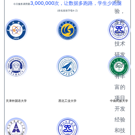
经
3,000,000次，让数据多跑路，学生少跑腿
今日服务调用量
验，
{排名按首字母A-Z}
多年
海外
技术
研发
实力
电子科技大学
武汉理工大学
浙江工业大学
有丰
富的
项目
天津外国语大学
西北工业大学
中南民族大学
开发
经验
和技